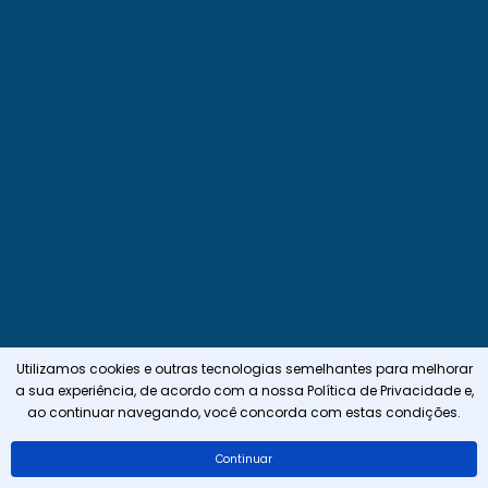
Utilizamos cookies e outras tecnologias semelhantes para melhorar
a sua experiência, de acordo com a nossa
Política de Privacidade
e,
ao continuar navegando, você concorda com estas condições.
Continuar