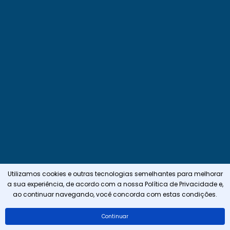
Utilizamos cookies e outras tecnologias semelhantes para melhorar
a sua experiência, de acordo com a nossa
Política de Privacidade
e,
ao continuar navegando, você concorda com estas condições.
Continuar