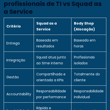
profissionais de TI vs Squad as
a Service
Squad as a
Body Shop
Critério
Service
(Alocação)
Baseada em
Baseada em
Entrega
resultados
horas
Squad atua junto
Profissionais
Integração
ao time interno
isolados
Compartilhada e
Totalmente do
Gestão
orientada a KPIs
cliente
Responsabilidade
Responsabilidade
Accountability
por performance
individual
Rápida e