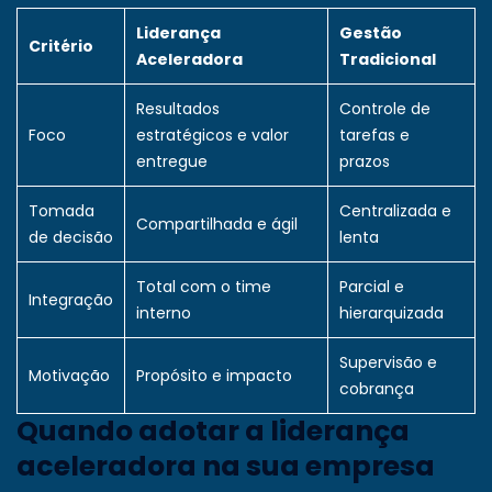
Liderança
Gestão
Critério
Aceleradora
Tradicional
Resultados
Controle de
Foco
estratégicos e valor
tarefas e
entregue
prazos
Tomada
Centralizada e
Compartilhada e ágil
de decisão
lenta
Total com o time
Parcial e
Integração
interno
hierarquizada
Supervisão e
Motivação
Propósito e impacto
cobrança
Quando adotar a liderança
aceleradora na sua empresa