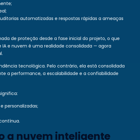
mente;
al;
ditorias automatizadas e respostas rápidas a ameaças
a de proteção desde a fase inicial do projeto, o que
re IA e nuvem é uma realidade consolidada — agora
l.
dência tecnológica. Pelo contrário, ela está consolidada
e a performance, a escalabilidade e a confiabilidade
ignifica:
 e personalizadas;
contínua.
o a nuvem inteligente