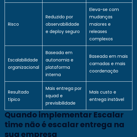
Eleva-se com
Reduzido por
mudanças
Risco
observabilidade
maiores e
e deploy seguro
releases
complexos
Baseada em
Baseada em mais
Escalabilidade
autonomia e
camadas e mais
organizacional
plataforma
coordenação
interna
Mais entrega por
Resultado
Mais custo e
squad e
típico
entrega instável
previsibilidade
Quando implementar Escalar
time não é escalar entrega na
sua empresa