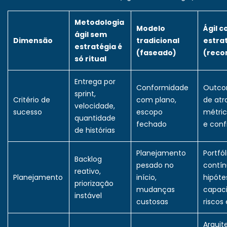
Metodologia
Modelo
Ágil 
ágil sem
Dimensão
tradicional
estra
estratégia é
(faseado)
(rec
só ritual
Entrega por
Conformidade
Outco
sprint,
Critério de
com plano,
de atr
velocidade,
sucesso
escopo
métric
quantidade
fechado
e conf
de histórias
Planejamento
Portfól
Backlog
pesado no
contín
reativo,
Planejamento
início,
hipóte
priorização
mudanças
capac
instável
custosas
riscos 
Arquit