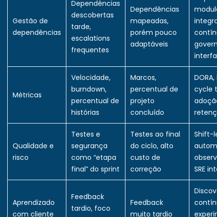
Dependências
Dependências
modula
descobertas
Gestão de
mapeadas,
integr
tarde,
dependências
porém pouco
contín
escalations
adaptáveis
gover
frequentes
interf
Velocidade,
Marcos,
DORA, 
burndown,
percentual de
cycle 
Métricas
percentual de
projeto
adoçã
histórias
concluído
reten
Testes e
Testes ao final
Shift-l
Qualidade e
segurança
do ciclo, alto
autom
risco
como “etapa
custo de
observ
final” do sprint
correção
SRE in
Discov
Feedback
Aprendizado
Feedback
contín
tardio, foco
com cliente
muito tardio
exper