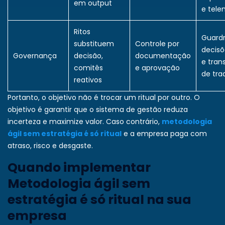
em output
e tele
Ritos
Guardra
substituem
Controle por
decisõ
Governança
decisão,
documentação
e tran
comitês
e aprovação
de tra
reativos
Portanto, o objetivo não é trocar um ritual por outro. O
objetivo é garantir que o sistema de gestão reduza
incerteza e maximize valor. Caso contrário,
metodologia
ágil sem estratégia é só ritual
e a empresa paga com
atraso, risco e desgaste.
Quando implementar
Metodologia ágil sem
estratégia é só ritual na sua
empresa